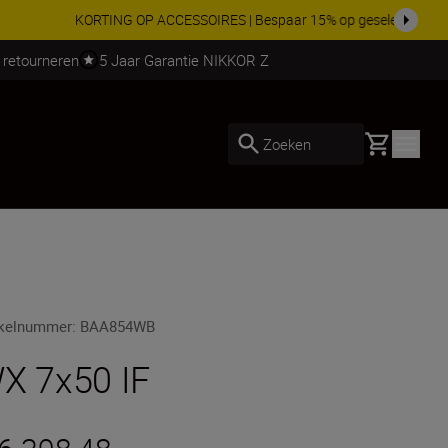
 nog compleet
Koop nu
 retourneren
5 Jaar Garantie NIKKOR Z
Basket
Zoeken
ikelnummer
:
BAA854WB
X 7x50 IF