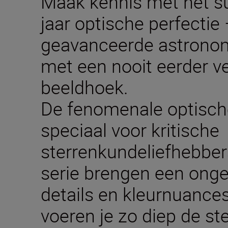
Maak kennis met het 
jaar optische perfectie 
geavanceerde astronom
met een nooit eerder v
beeldhoek.
De fenomenale optische
speciaal voor kritische
sterrenkundeliefhebbe
serie brengen een ong
details en kleurnuances
voeren je zo diep de st