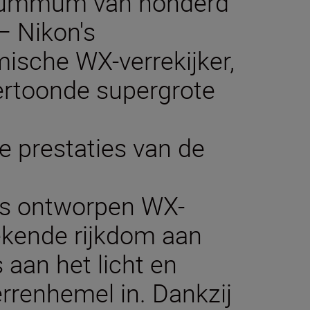
summum van honderd
– Nikon's
ische WX-verrekijker,
ertoonde supergrote
 prestaties van de
rs ontworpen WX-
ekende rijkdom aan
 aan het licht en
errenhemel in. Dankzij