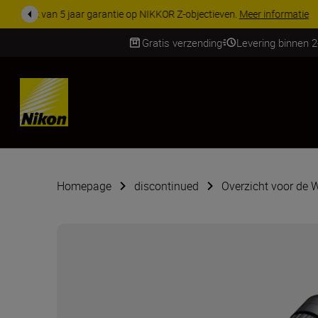
KORTING OP ACCESSOI
Gratis verzending
Levering binnen 
SKIP
Homepage
discontinued
Overzicht voor de W