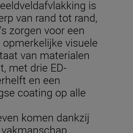
eldveldafvlakking is
rp van rand tot rand,
's zorgen voor een
 opmerkelijke visuele
ltaat van materialen
t, met drie ED-
rhelft en een
se coating op alle
leven komen dankzij
en vakmanschap.