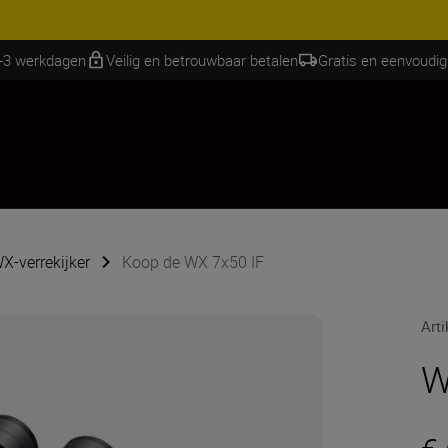
RES | Bespaar 15% op geselecteerde accessoires, maak je kit vandaag
2-3 werkdagen
Veilig en betrouwbaar betalen
Gratis en eenvoudig
X-verrekijker
Koop de WX 7x50 IF
Art
W