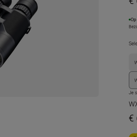
€
Op
Bezo
Sel
W
W
Je s
WX
€