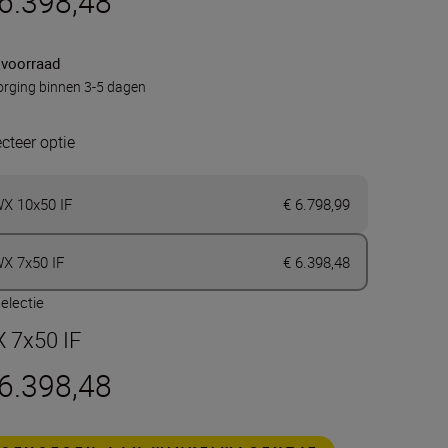
 6.398,48
 voorraad
rging binnen 3-5 dagen
ecteer optie
X 10x50 IF
€ 6.798,99
X 7x50 IF
€ 6.398,48
electie
 7x50 IF
 6.398,48