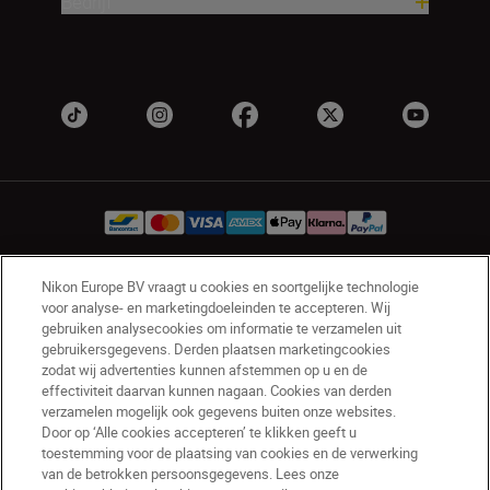
Bedrijf
Nikon Europe BV vraagt u cookies en soortgelijke technologie
BE(nl)
Nikon Sites
voor analyse- en marketingdoeleinden te accepteren. Wij
gebruiken analysecookies om informatie te verzamelen uit
Contact opnemen
Privacyverklaring
gebruikersgegevens. Derden plaatsen marketingcookies
Gebruiksvoorwaarden
zodat wij advertenties kunnen afstemmen op u en de
Nikon Store - Algemene voorwaarden
effectiviteit daarvan kunnen nagaan. Cookies van derden
Cookieverklaring
Toegankelijkheid
verzamelen mogelijk ook gegevens buiten onze websites.
Door op ‘Alle cookies accepteren’ te klikken geeft u
Cookie-instellingen
toestemming voor de plaatsing van cookies en de verwerking
© 2026 Nikon
van de betrokken persoonsgegevens. Lees onze