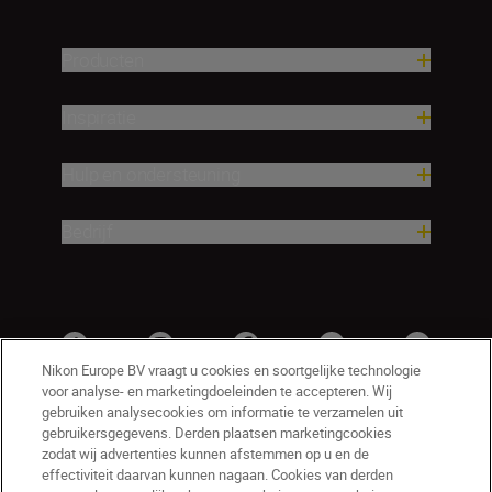
Producten
Inspiratie
Hulp en ondersteuning
Bedrijf
Nikon Europe BV vraagt u cookies en soortgelijke technologie
voor analyse- en marketingdoeleinden te accepteren. Wij
gebruiken analysecookies om informatie te verzamelen uit
gebruikersgegevens. Derden plaatsen marketingcookies
zodat wij advertenties kunnen afstemmen op u en de
effectiviteit daarvan kunnen nagaan. Cookies van derden