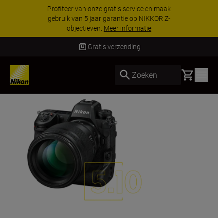
KORTING OP ACCESSOIRES | Bespaar 15% op
geselecteerde accessoires, maak je kit vandaag
nog compleet
Koop nu
Gratis verzending
Basket
Zoeken