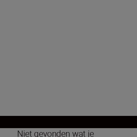
Systeemcamera
Objectiefvatting
Nikon Z-vatting
Beeldsensor
FX, CMOS, 35,9 mm x 23,9 mm
Meer laden
Niet gevonden wat je