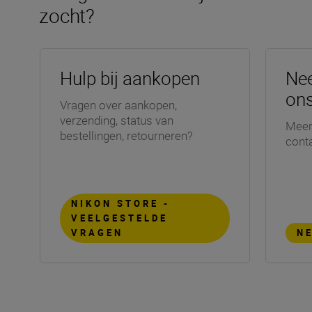
zocht?
Hulp bij aankopen
Ne
on
Vragen over aankopen,
verzending, status van
Meer
bestellingen, retourneren?
cont
NIKON STORE -
VEELGESTELDE
VRAGEN
N