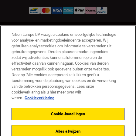
BE(nl)
Nikon Sites
Nikon Europe BV vraagt u cookies en soortgelijke technologie
Contact opnemen
Privacyverklaring
voor analyse- en marketingdoeleinden te accepteren. Wij
gebruiken analysecookies om informatie te verzamelen uit
Gebruiksvoorwaarden
gebruikersgegevens. Derden plaatsen marketingcookies
Nikon Store - Algemene voorwaarden
zodat wij advertenties kunnen afstemmen op u en de
Cookieverklaring
Toegankelijkheid
effectiviteit daarvan kunnen nagaan. Cookies van derden
verzamelen mogelijk ook gegevens buiten onze websites.
Cookie-instellingen
Door op ‘Alle cookies accepteren’ te klikken geeft u
© 2026 Nikon
toestemming voor de plaatsing van cookies en de verwerking
van de betrokken persoonsgegevens. Lees onze
cookieverklaring als u hier meer over wilt
weten.
Cookieverklaring
SKIP
Cookie-instellingen
Alles afwijzen