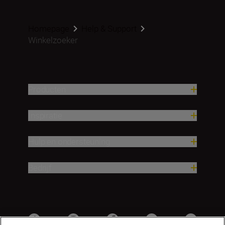
Homepage
Help & Support
Winkelzoeker
Producten
Inspiratie
Hulp en ondersteuning
Bedrijf