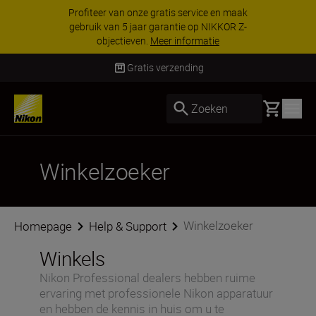
Profiteer van onze gratis service en maak
gebruik van 5 jaar garantie op NIKKOR Z-
objectieven.
Meer informatie
Gratis verzending
Basket
Zoeken
Winkelzoeker
Winkelzoeker
Homepage
Help & Support
Winkels
Nikon Professional dealers hebben ruime
ervaring met professionele Nikon apparatuur
en hebben de kennis in huis om u te