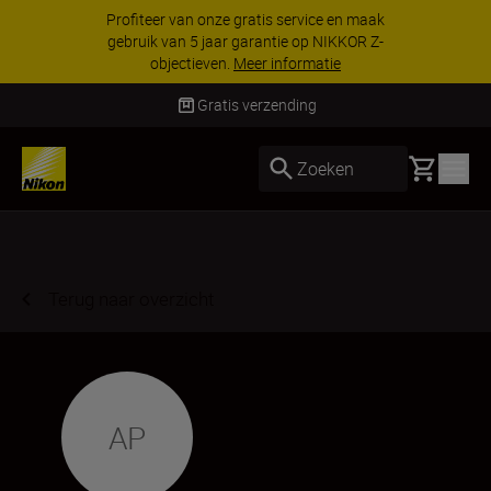
Profiteer van onze gratis service en maak
gebruik van 5 jaar garantie op NIKKOR Z-
objectieven.
Meer informatie
Gratis verzending
Basket
Zoeken
Terug naar overzicht
AP