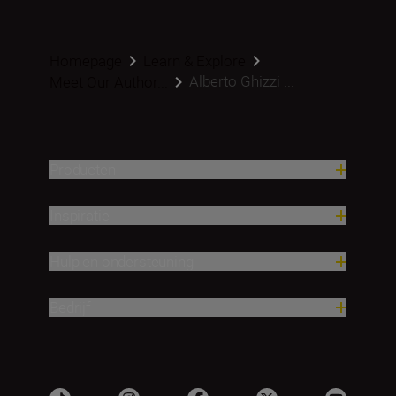
Homepage
Learn & Explore
Alberto Ghizzi ...
Meet Our Author...
Producten
Inspiratie
Hulp en ondersteuning
Bedrijf