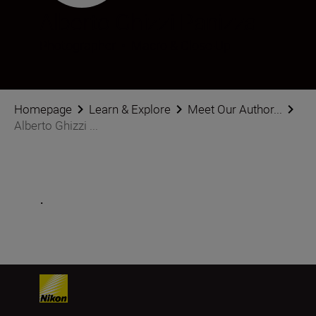
Alberto Ghizzi Panizza
Photographer
•
Macro & Close-Up
Homepage
Learn & Explore
Meet Our Author...
Alberto Ghizzi ...
.