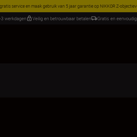
RES | Bespaar 15% op geselecteerde accessoires, maak je kit vandaag
2-3 werkdagen
Veilig en betrouwbaar betalen
Gratis en eenvoudig