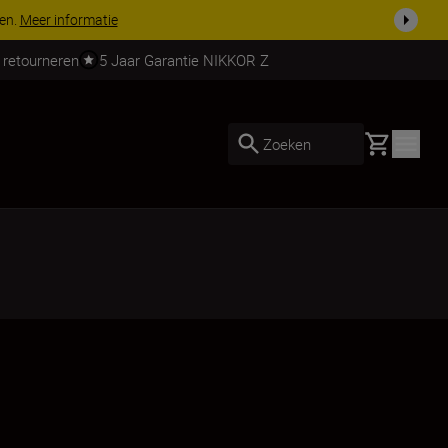
 nog compleet
Koop nu
 retourneren
5 Jaar Garantie NIKKOR Z
Basket
Zoeken