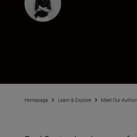
Paul Santos
Photographer
•
Weddings
Homepage
Learn & Explore
Meet Our Author