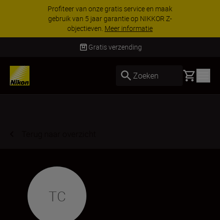
Profiteer van onze gratis service en maak
gebruik van 5 jaar garantie op NIKKOR Z-
objectieven.
Meer informatie
Gratis verzending
Basket
Zoeken
Terug naar overzicht
TC