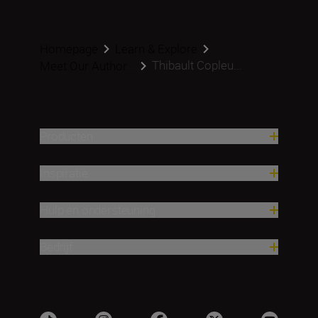
Homepage
Learn & Explore
Thibault Copleu...
Meet Our Author...
Producten
Inspiratie
Hulp en ondersteuning
Bedrijf