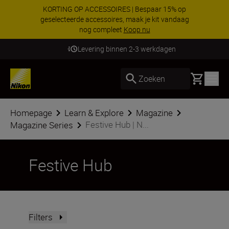
KORTING OP ACCESSOIRES | Bespaar 15% op
geselecteerde accessoires, maak je kit vandaag
nog compleet
Koop nu
Levering binnen 2-3 werkdagen
Basket
Zoeken
Homepage
Learn & Explore
Magazine
Festive Hub | N...
Magazine Series
Festive Hub
Filters