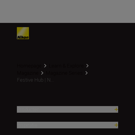
Homepage
Learn & Explore
Magazine
Magazine Series
Festive Hub | N...
Producten
Inspiratie