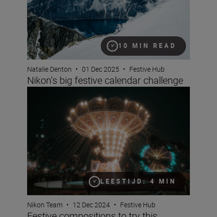
10 MIN READ
Natalie Denton
•
01 Dec 2025
•
Festive Hub
Nikon’s big festive calendar challenge
Festive compositions to try this Christmas
LEESTIJD: 4 MIN
Nikon Team
•
12 Dec 2024
•
Festive Hub
Festive compositions to try this