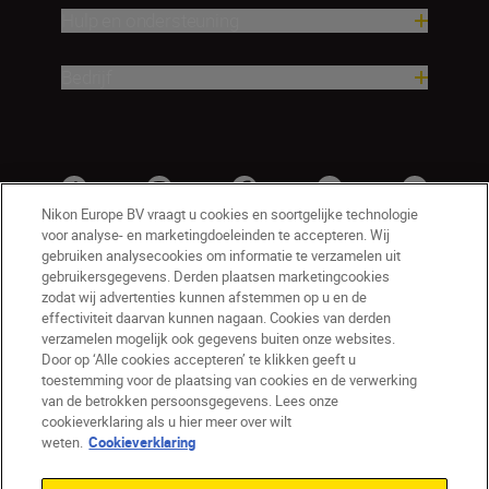
Hulp en ondersteuning
Bedrijf
Nikon Europe BV vraagt u cookies en soortgelijke technologie
voor analyse- en marketingdoeleinden te accepteren. Wij
gebruiken analysecookies om informatie te verzamelen uit
gebruikersgegevens. Derden plaatsen marketingcookies
zodat wij advertenties kunnen afstemmen op u en de
effectiviteit daarvan kunnen nagaan. Cookies van derden
verzamelen mogelijk ook gegevens buiten onze websites.
Door op ‘Alle cookies accepteren’ te klikken geeft u
BE(nl)
Nikon Sites
toestemming voor de plaatsing van cookies en de verwerking
van de betrokken persoonsgegevens. Lees onze
Contact opnemen
Privacyverklaring
cookieverklaring als u hier meer over wilt
Gebruiksvoorwaarden
weten.
Cookieverklaring
Nikon Store - Algemene voorwaarden
Cookieverklaring
Toegankelijkheid