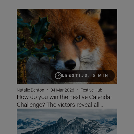
How do you win the Festive Calendar Challenge? The vict
LEESTIJD: 5 MIN
Natalie Denton
•
04 Mar 2026
•
Festive Hub
How do you win the Festive Calendar
Challenge? The victors reveal all…
Nikon’s big festive calendar challenge