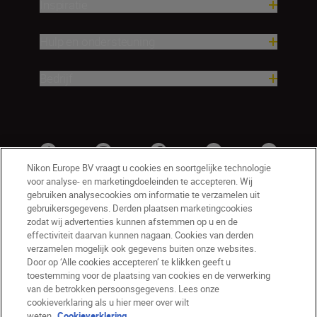
Inspiratie
Hulp en ondersteuning
Bedrijf
Nikon Europe BV vraagt u cookies en soortgelijke technologie
voor analyse- en marketingdoeleinden te accepteren. Wij
gebruiken analysecookies om informatie te verzamelen uit
gebruikersgegevens. Derden plaatsen marketingcookies
zodat wij advertenties kunnen afstemmen op u en de
effectiviteit daarvan kunnen nagaan. Cookies van derden
verzamelen mogelijk ook gegevens buiten onze websites.
Door op ‘Alle cookies accepteren’ te klikken geeft u
BE(nl)
Nikon Sites
toestemming voor de plaatsing van cookies en de verwerking
van de betrokken persoonsgegevens. Lees onze
Contact opnemen
Privacyverklaring
cookieverklaring als u hier meer over wilt
Gebruiksvoorwaarden
weten.
Cookieverklaring