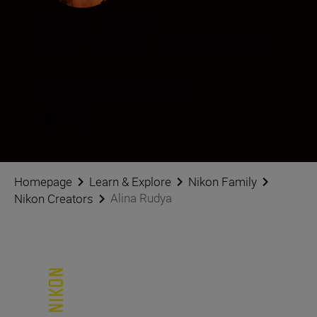
Alina Rudya
Creator
•
Portraits
•
Travel & Adventure
Volg Alina Rudya op sociale media
Homepage
Learn & Explore
Nikon Family
Alina Rudya
Nikon Creators