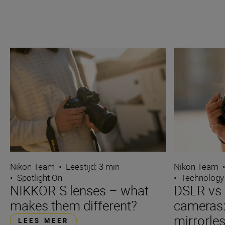
Nikon Team
•
Leestijd: 3 min
Nikon Team
•
Spotlight On
•
Technology
NIKKOR S lenses – what
DSLR vs 
makes them different?
cameras
mirrorle
LEES MEER