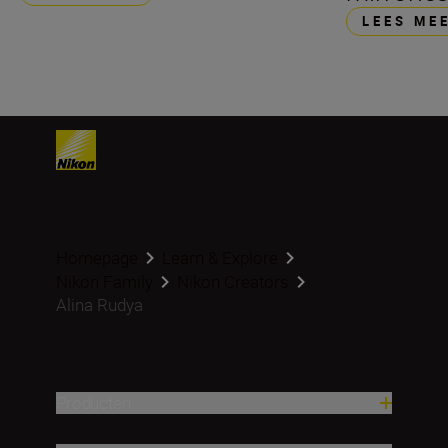
LEES ME
Homepage
Learn & Explore
Nikon Family
Nikon Creators
Alina Rudya
Producten