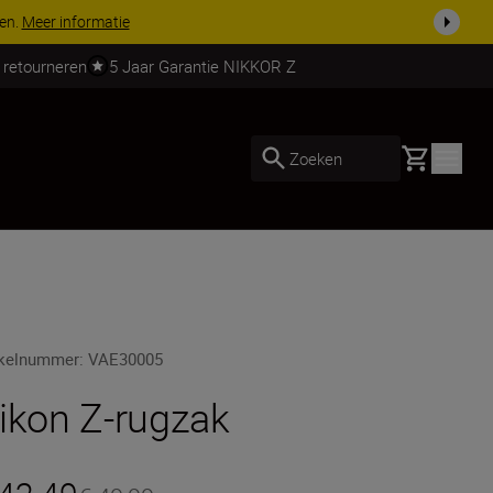
 nog compleet
Koop nu
 retourneren
5 Jaar Garantie NIKKOR Z
Basket
Zoeken
ikelnummer
:
VAE30005
ikon Z-rugzak