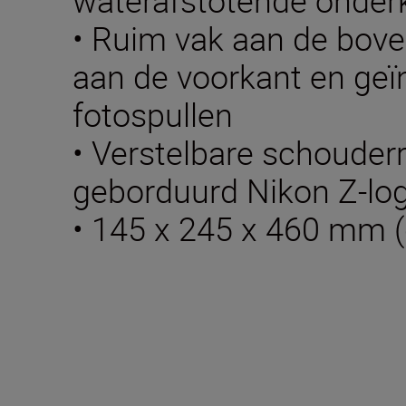
waterafstotende onderk
• Ruim vak aan de bove
aan de voorkant en geïn
fotospullen
• Verstelbare schoude
geborduurd Nikon Z-lo
• 145 x 245 x 460 mm (d