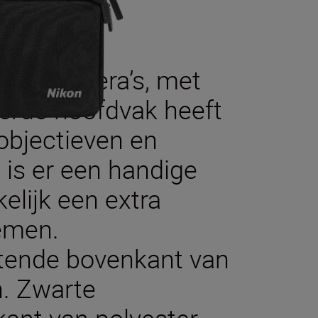
on Z-camera’s, met
eerde hoofdvak heeft
objectieven en
 is er een handige
elijk een extra
emen.
totende bovenkant van
n. Zwarte