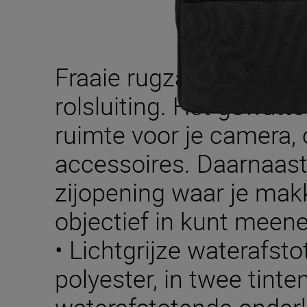
Fraaie rugzak voor Nik
rolsluiting. Het gewatt
ruimte voor je camera, 
accessoires. Daarnaast
zijopening waar je makk
objectief in kunt meen
• Lichtgrijze waterafs
polyester, in twee tinte