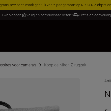
RES | Bespaar 15% op geselecteerde accessoires, maak je kit vandaag
2-3 werkdagen
Veilig en betrouwbaar betalen
Gratis en eenvoudig
soires voor camera’s
Koop de Nikon Z-rugzak
Art
N