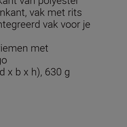
ant van polyester
nkant, vak met rits
tegreerd vak voor je
rriemen met
go
 x b x h), 630 g