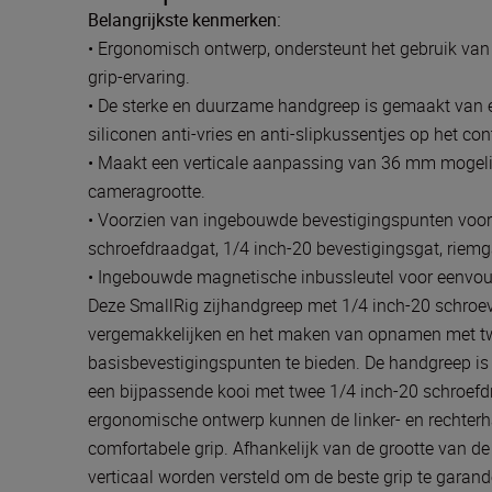
Belangrijkste kenmerken:
• Ergonomisch ontwerp, ondersteunt het gebruik van 
grip-ervaring.
• De sterke en duurzame handgreep is gemaakt van e
siliconen anti-vries en anti-slipkussentjes op het 
• Maakt een verticale aanpassing van 36 mm mogelij
cameragrootte.
• Voorzien van ingebouwde bevestigingspunten voor
schroefdraadgat, 1/4 inch-20 bevestigingsgat, riemg
• Ingebouwde magnetische inbussleutel voor eenvo
Deze SmallRig zijhandgreep met 1/4 inch-20 schro
vergemakkelijken en het maken van opnamen met twee 
basisbevestigingspunten te bieden. De handgreep is
een bijpassende kooi met twee 1/4 inch-20 schroef
ergonomische ontwerp kunnen de linker- en rechter
comfortabele grip. Afhankelijk van de grootte van 
verticaal worden versteld om de beste grip te gara