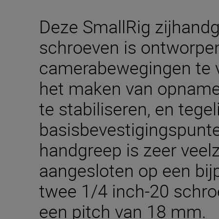
Deze SmallRig zijhandg
schroeven is ontworp
camerabewegingen te v
het maken van opname
te stabiliseren, en tegeli
basisbevestigingspunte
handgreep is zeer veel
aangesloten op een bi
twee 1/4 inch-20 schr
een pitch van 18 mm.