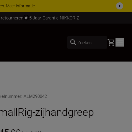
 nog compleet
Koop nu
 retourneren
5 Jaar Garantie NIKKOR Z
Basket
Zoeken
ikelnummer
:
ALM290042
mallRig-zijhandgreep