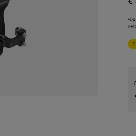
€
Op
Bezo