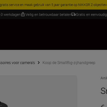
RES | Bespaar 15% op geselecteerde accessoires, maak je kit vandaag
2-3 werkdagen
Veilig en betrouwbaar betalen
Gratis en eenvoudig
soires voor camera’s
Koop de SmallRig-zijhandgreep
Art
S