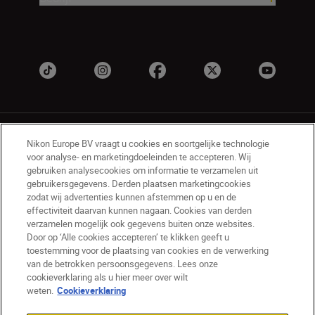
Nikon Europe BV vraagt u cookies en soortgelijke technologie
voor analyse- en marketingdoeleinden te accepteren. Wij
gebruiken analysecookies om informatie te verzamelen uit
gebruikersgegevens. Derden plaatsen marketingcookies
BE(nl)
Nikon Sites
zodat wij advertenties kunnen afstemmen op u en de
Contact opnemen
Privacyverklaring
effectiviteit daarvan kunnen nagaan. Cookies van derden
verzamelen mogelijk ook gegevens buiten onze websites.
Gebruiksvoorwaarden
Door op ‘Alle cookies accepteren’ te klikken geeft u
Nikon Store - Algemene voorwaarden
toestemming voor de plaatsing van cookies en de verwerking
Cookieverklaring
Toegankelijkheid
van de betrokken persoonsgegevens. Lees onze
Cookie-instellingen
cookieverklaring als u hier meer over wilt
© 2026 Nikon
weten.
Cookieverklaring