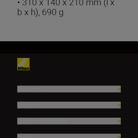
• 310 x 140 x 210 mm (l x
b x h), 690 g
Producten
Inspiratie
Hulp en ondersteuning
Bedrijf