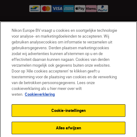
BE(nl)
Nikon Sites
Nikon Europe BV vraagt u cookies en soortgelijke technologie
voor analyse- en marketingdoeleinden te accepteren. Wij
Contact opnemen
Privacyverklaring
gebruiken analysecookies om informatie te verzamelen uit
Gebruiksvoorwaarden
gebruikersgegevens. Derden plaatsen marketingcookies
Nikon Store - Algemene voorwaarden
zodat wij advertenties kunnen afstemmen op u en de
effectiviteit daarvan kunnen nagaan. Cookies van derden
Cookieverklaring
Toegankelijkheid
verzamelen mogelijk ook gegevens buiten onze websites.
Cookie-instellingen
Door op ‘Alle cookies accepteren’ te klikken geeft u
© 2026 Nikon
toestemming voor de plaatsing van cookies en de verwerking
van de betrokken persoonsgegevens. Lees onze
cookieverklaring als u hier meer over wilt
weten.
Cookieverklaring
SKIP
Cookie-instellingen
Alles afwijzen