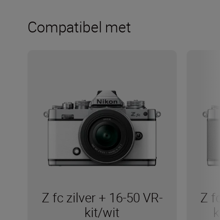
Compatibel met
Z fc zilver + 16-50 VR-
Z f
kit/wit
k