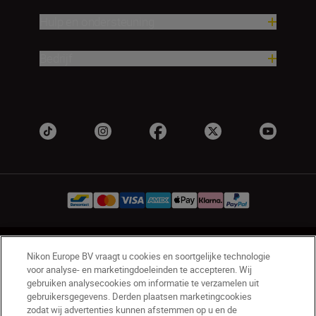
Hulp en ondersteuning
Bedrijf
BE(nl)
Nikon Sites
Nikon Europe BV vraagt u cookies en soortgelijke technologie
Contact opnemen
Privacyverklaring
voor analyse- en marketingdoeleinden te accepteren. Wij
gebruiken analysecookies om informatie te verzamelen uit
Gebruiksvoorwaarden
gebruikersgegevens. Derden plaatsen marketingcookies
Nikon Store - Algemene voorwaarden
zodat wij advertenties kunnen afstemmen op u en de