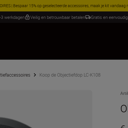
RES | Bespaar 15% op geselecteerde accessoires, maak je kit vandaag
2-3 werkdagen
Veilig en betrouwbaar betalen
Gratis en eenvoudig
tiefaccessoires
Koop de Objectiefdop LC-K108
Art
O