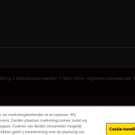
laring
Gebruiksvoorwaarden
Nikon Store - Algemene voorwaarden
e- en marketingdoeleinden te accepteren. Wij
evens. Derden plaatsen marketingcookies zodat wij
nagaan. Cookies van derden verzamelen mogelijk
Cookie-instell
klikken geeft u toestemming voor de plaatsing van