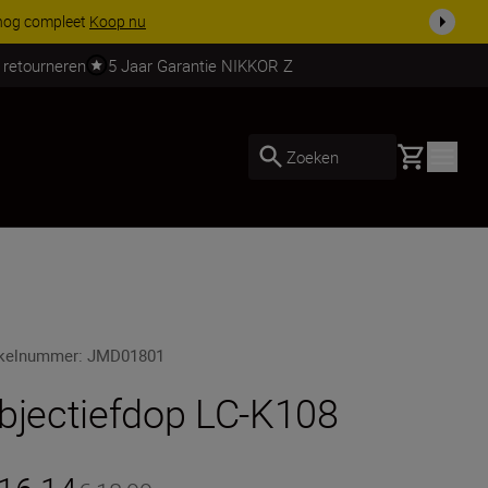
 nog compleet
Koop nu
 retourneren
5 Jaar Garantie NIKKOR Z
Basket
Zoeken
ikelnummer
:
JMD01801
bjectiefdop LC-K108