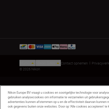
BE(nl)
Nikon Sites
Contact opnemen
Privacyverk
© 2026 Nikon
Nikon Europe BV vraagt u cookies en soortgelijke technologie voor analys
gebruiken analysecookies om informatie te verzamelen uit gebruikersgeg
advertenties kunnen afstemmen op u en de effectiviteit daarvan kunnen 
ook gegevens buiten onze websites. Door op ‘Alle cookies accepteren’ te 
Objectiefdop LC-K108