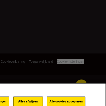
Cookieverklaring
Toegankelijkheid
Cookie-instellingen
SKIP
ingen
Alles afwijzen
Alle cookies accepteren
WAARSCHUW ME INDIEN BESCHIKBAAR