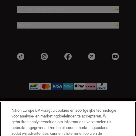
Hulp en ondersteuning
Bedrijf
BE(nl)
Nikon Sites
Nikon Europe BV vraagt u cookies en soortgelijke technologie
Contact opnemen
Privacyverklaring
voor analyse- en marketingdoeleinden te accepteren. Wij
gebruiken analysecookies om informatie te verzamelen uit
Gebruiksvoorwaarden
gebruikersgegevens. Derden plaatsen marketingcookies
Nikon Store - Algemene voorwaarden
zodat wij advertenties kunnen afstemmen op u en de