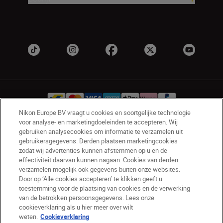
Nikon Europe BV vraagt u cookies en soortgelijke technologie
voor analyse- en marketingdoeleinden te accepteren. Wij
gebruiken analysecookies om informatie te verzamelen uit
BE(nl)
Nikon Sites
gebruikersgegevens. Derden plaatsen marketingcookies
Contact opnemen
Privacyverklaring
zodat wij advertenties kunnen afstemmen op u en de
Gebruiksvoorwaarden
effectiviteit daarvan kunnen nagaan. Cookies van derden
verzamelen mogelijk ook gegevens buiten onze websites.
Nikon Store - Algemene voorwaarden
Door op ‘Alle cookies accepteren’ te klikken geeft u
Cookieverklaring
Toegankelijkheid
toestemming voor de plaatsing van cookies en de verwerking
Cookie-instellingen
van de betrokken persoonsgegevens. Lees onze
© 2026 Nikon
cookieverklaring als u hier meer over wilt
weten.
Cookieverklaring