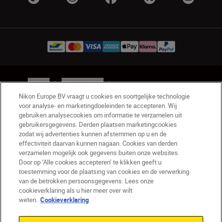
BE(nl)
Nikon Sites
Contact opnemen
Privacyverklaring
Nikon Europe BV vraagt u cookies en soortgelijke technologie
voor analyse- en marketingdoeleinden te accepteren. Wij
Gebruiksvoorwaarden
gebruiken analysecookies om informatie te verzamelen uit
Nikon Store - Algemene voorwaarden
gebruikersgegevens. Derden plaatsen marketingcookies
Cookieverklaring
Toegankelijkheid
zodat wij advertenties kunnen afstemmen op u en de
Cookie-instellingen
effectiviteit daarvan kunnen nagaan. Cookies van derden
verzamelen mogelijk ook gegevens buiten onze websites.
© 2026 Nikon
Door op ‘Alle cookies accepteren’ te klikken geeft u
toestemming voor de plaatsing van cookies en de verwerking
van de betrokken persoonsgegevens. Lees onze
cookieverklaring als u hier meer over wilt
SKIP
weten.
Cookieverklaring