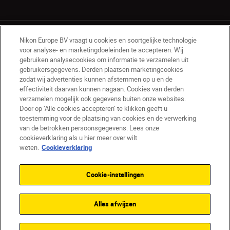
Nikon Europe BV vraagt u cookies en soortgelijke technologie
voor analyse- en marketingdoeleinden te accepteren. Wij
gebruiken analysecookies om informatie te verzamelen uit
gebruikersgegevens. Derden plaatsen marketingcookies
BE(nl)
Nikon Sites
zodat wij advertenties kunnen afstemmen op u en de
effectiviteit daarvan kunnen nagaan. Cookies van derden
Contact opnemen
Privacyverklaring
verzamelen mogelijk ook gegevens buiten onze websites.
Gebruiksvoorwaarden
Door op ‘Alle cookies accepteren’ te klikken geeft u
Nikon Store - Algemene voorwaarden
toestemming voor de plaatsing van cookies en de verwerking
Cookieverklaring
Toegankelijkheid
van de betrokken persoonsgegevens. Lees onze
cookieverklaring als u hier meer over wilt
Cookie-instellingen
weten.
Cookieverklaring
© 2026 Nikon
Cookie-instellingen
SKIP
Alles afwijzen