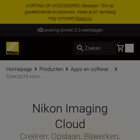
KORTING OP ACCESSOIRES | Bespaar 15% op
geselecteerde accessoires, maak je kit vandaag
nog compleet
Koop nu
Levering binnen 2-3 werkdagen
Basket
Zoeken
Homepage
Producten
Apps en softwar...
Overzicht voor ...
Nikon Imaging
Cloud
Creëren. Opslaan. Bijwerken.