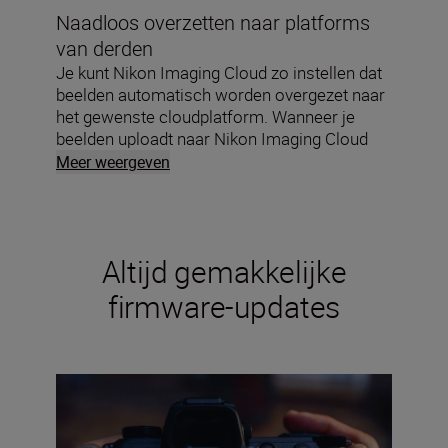
Naadloos overzetten naar platforms
van derden
Je kunt Nikon Imaging Cloud zo instellen dat
beelden automatisch worden overgezet naar
het gewenste cloudplatform. Wanneer je
beelden uploadt naar Nikon Imaging Cloud
worden ze naar de bestandshosting service
Meer weergeven
overgezet die je hebt opgegeven.
Altijd gemakkelijke
firmware-updates