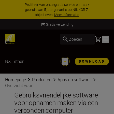
Profiteer van onze gratis service en maak
gebruik van 5 jaar garantie op NIKKOR Z-
objectieven.
Meer informatie
Gratis verzending
Basket
Zoeken
NX Tether
DOWNLOAD
Homepage
Producten
Apps en softwar...
Overzicht voor ...
Gebruiksvriendelijke software
voor opnamen maken via een
verbonden computer