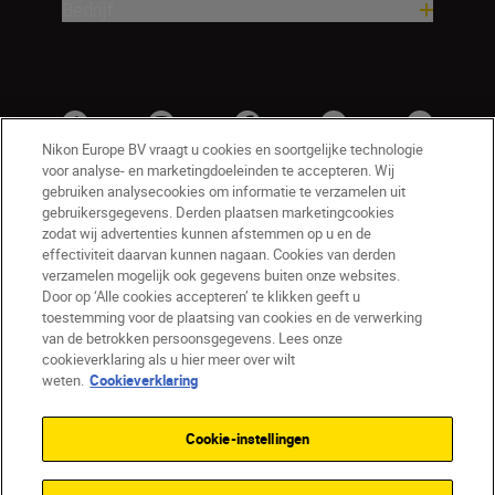
Bedrijf
Nikon Europe BV vraagt u cookies en soortgelijke technologie
voor analyse- en marketingdoeleinden te accepteren. Wij
gebruiken analysecookies om informatie te verzamelen uit
gebruikersgegevens. Derden plaatsen marketingcookies
zodat wij advertenties kunnen afstemmen op u en de
effectiviteit daarvan kunnen nagaan. Cookies van derden
verzamelen mogelijk ook gegevens buiten onze websites.
Door op ‘Alle cookies accepteren’ te klikken geeft u
BE(nl)
Nikon Sites
toestemming voor de plaatsing van cookies en de verwerking
van de betrokken persoonsgegevens. Lees onze
Contact opnemen
Privacyverklaring
cookieverklaring als u hier meer over wilt
Gebruiksvoorwaarden
weten.
Cookieverklaring
Nikon Store - Algemene voorwaarden
Cookieverklaring
Toegankelijkheid
Cookie-instellingen
Cookie-instellingen
© 2026 Nikon