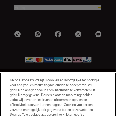
Bedrijf
BE(nl)
Nikon Sites
Nikon Europe BV vraagt u cookies en soortgelijke technologie
Contact opnemen
Privacyverklaring
voor analyse- en marketingdoeleinden te accepteren. Wij
gebruiken analysecookies om informatie te verzamelen uit
Gebruiksvoorwaarden
gebruikersgegevens. Derden plaatsen marketingcookies
Nikon Store - Algemene voorwaarden
zodat wij advertenties kunnen afstemmen op u en de
Cookieverklaring
Toegankelijkheid
effectiviteit daarvan kunnen nagaan. Cookies van derden
verzamelen mogelijk ook gegevens buiten onze websites.
Cookie-instellingen
Door op ‘Alle cookies accepteren’ te klikken geeft u
© 2026 Nikon