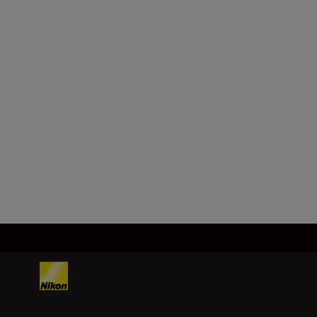
Objectiefvatting
Nikon Z-vatting
Beeldsensor
FX, CMOS van 35,9 mm x 23,9
mm
Meer laden