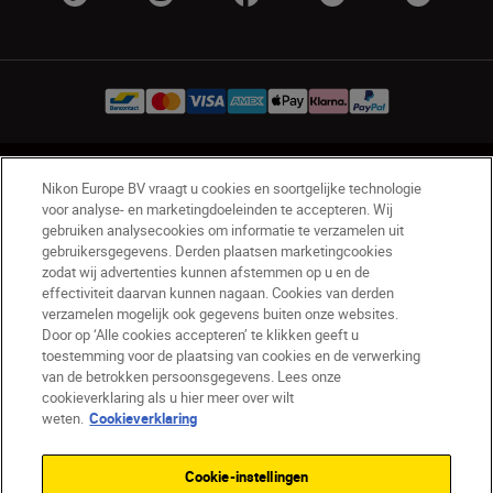
BE(nl)
Nikon Sites
Nikon Europe BV vraagt u cookies en soortgelijke technologie
Contact opnemen
Privacyverklaring
voor analyse- en marketingdoeleinden te accepteren. Wij
gebruiken analysecookies om informatie te verzamelen uit
Gebruiksvoorwaarden
gebruikersgegevens. Derden plaatsen marketingcookies
Nikon Store - Algemene voorwaarden
zodat wij advertenties kunnen afstemmen op u en de
Cookieverklaring
Toegankelijkheid
effectiviteit daarvan kunnen nagaan. Cookies van derden
verzamelen mogelijk ook gegevens buiten onze websites.
Cookie-instellingen
Door op ‘Alle cookies accepteren’ te klikken geeft u
© 2026 Nikon
toestemming voor de plaatsing van cookies en de verwerking
van de betrokken persoonsgegevens. Lees onze
cookieverklaring als u hier meer over wilt
weten.
Cookieverklaring
SKIP
Cookie-instellingen