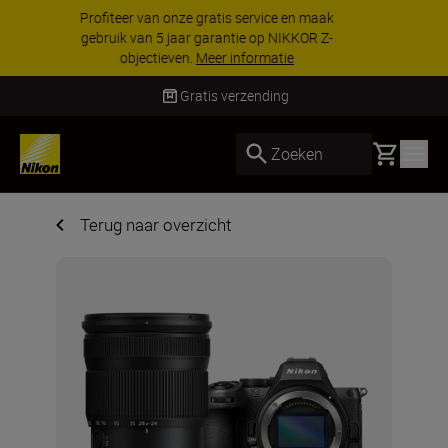
KORTING OP ACCESSOIRES | Bespaar 15% op
geselecteerde accessoires, maak je kit vandaag
nog compleet
Koop nu
Gratis verzending
Basket
Zoeken
Terug naar overzicht