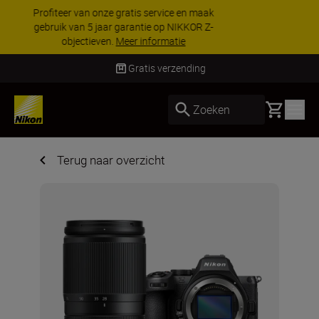
KORTING OP ACCESSOIRES | Bespaar 15% op
geselecteerde accessoires, maak je kit vandaag
nog compleet
Koop nu
Gratis verzending
Basket
Zoeken
Terug naar overzicht