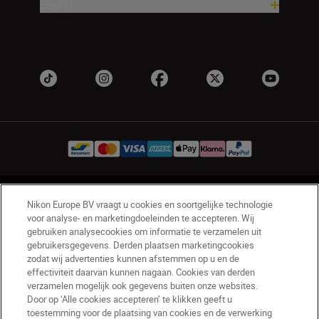
Bedrijf
BE(nl)
Nikon Sites
Nikon Europe BV vraagt u cookies en soortgelijke technologie
voor analyse- en marketingdoeleinden te accepteren. Wij
Contact opnemen
Privacyverklaring
gebruiken analysecookies om informatie te verzamelen uit
Gebruiksvoorwaarden
gebruikersgegevens. Derden plaatsen marketingcookies
Nikon Store - Algemene voorwaarden
zodat wij advertenties kunnen afstemmen op u en de
Cookieverklaring
Toegankelijkheid
effectiviteit daarvan kunnen nagaan. Cookies van derden
verzamelen mogelijk ook gegevens buiten onze websites.
Cookie-instellingen
Door op ‘Alle cookies accepteren’ te klikken geeft u
© 2026 Nikon
toestemming voor de plaatsing van cookies en de verwerking