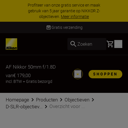
Profiteer van onze gratis service en maak
gebruik van 5 jaar garantie op NIKKOR Z-
objectieven.
Meer informatie
Gratis verzending
Basket
Zoeken
AF Nikkor 50mm f/1.8D
SHOPPEN
van
€ 179,00
incl. BTW
+
Gratis bezorgd
Homepage
Producten
Objectieven
Overzicht voor ...
D-SLR-objectiev...