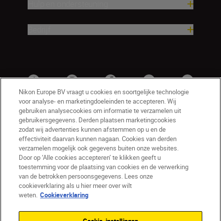
Hulp en ondersteuning
Bedrijf
Nikon Europe BV vraagt u cookies en soortgelijke technologie
voor analyse- en marketingdoeleinden te accepteren. Wij
gebruiken analysecookies om informatie te verzamelen uit
gebruikersgegevens. Derden plaatsen marketingcookies
zodat wij advertenties kunnen afstemmen op u en de
effectiviteit daarvan kunnen nagaan. Cookies van derden
verzamelen mogelijk ook gegevens buiten onze websites.
Door op ‘Alle cookies accepteren’ te klikken geeft u
BE(nl)
Nikon Sites
toestemming voor de plaatsing van cookies en de verwerking
van de betrokken persoonsgegevens. Lees onze
Contact opnemen
Privacyverklaring
cookieverklaring als u hier meer over wilt
Gebruiksvoorwaarden
weten.
Cookieverklaring
Nikon Store - Algemene voorwaarden
Cookieverklaring
Toegankelijkheid