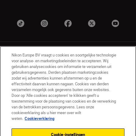
Nikon Europe BV vraagt u cookies en soortgelijke technologie
voor analyse- en marketingdoeleinden te accepteren. Wij
gebruiken analysecookies om informatie te verzamelen uit
gebruikersgegevens. Derden plaatsen marketingcookies
BE(nl)
Nikon Sites
zodat wij advertenties kunnen afstemmen op u en de
Contact opnemen
Privacyverklaring
effectiviteit daarvan kunnen nagaan. Cookies van derden
verzamelen mogelijk ook gegevens buiten onze websites.
Gebruiksvoorwaarden
Door op ‘Alle cookies accepteren’ te klikken geeft u
Nikon Store - Algemene voorwaarden
toestemming voor de plaatsing van cookies en de verwerking
Cookieverklaring
Toegankelijkheid
van de betrokken persoonsgegevens. Lees onze
Cookie-instellingen
cookieverklaring als u hier meer over wilt
© 2026 Nikon
weten.
Cookieverklaring
Cookie-instellingen