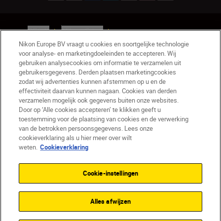
BE(nl)
Nikon Sites
Contact opnemen
Privacyverklaring
Nikon Europe BV vraagt u cookies en soortgelijke technologie
voor analyse- en marketingdoeleinden te accepteren. Wij
Gebruiksvoorwaarden
gebruiken analysecookies om informatie te verzamelen uit
Nikon Store - Algemene voorwaarden
gebruikersgegevens. Derden plaatsen marketingcookies
Cookieverklaring
Toegankelijkheid
zodat wij advertenties kunnen afstemmen op u en de
Cookie-instellingen
effectiviteit daarvan kunnen nagaan. Cookies van derden
verzamelen mogelijk ook gegevens buiten onze websites.
© 2026 Nikon
Door op ‘Alle cookies accepteren’ te klikken geeft u
toestemming voor de plaatsing van cookies en de verwerking
van de betrokken persoonsgegevens. Lees onze
cookieverklaring als u hier meer over wilt
SKIP
weten.
Cookieverklaring
Cookie-instellingen
Alles afwijzen