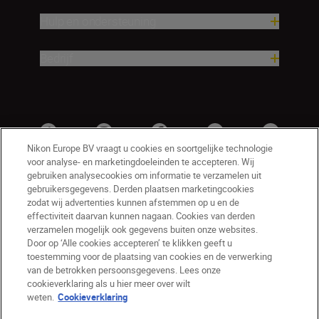
Hulp en ondersteuning
Bedrijf
Nikon Europe BV vraagt u cookies en soortgelijke technologie
voor analyse- en marketingdoeleinden te accepteren. Wij
gebruiken analysecookies om informatie te verzamelen uit
gebruikersgegevens. Derden plaatsen marketingcookies
zodat wij advertenties kunnen afstemmen op u en de
effectiviteit daarvan kunnen nagaan. Cookies van derden
verzamelen mogelijk ook gegevens buiten onze websites.
Door op ‘Alle cookies accepteren’ te klikken geeft u
BE(nl)
Nikon Sites
toestemming voor de plaatsing van cookies en de verwerking
van de betrokken persoonsgegevens. Lees onze
Contact opnemen
Privacyverklaring
cookieverklaring als u hier meer over wilt
Gebruiksvoorwaarden
weten.
Cookieverklaring
Nikon Store - Algemene voorwaarden