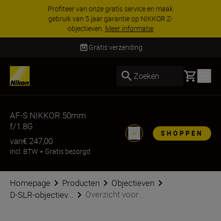
 gratis service en maak
KORTING OP ACCESS
r garantie op NIKKOR Z-
geselecteerde access
.
Meer informatie
nog com
Gratis verzending
Basket
Zoeken
AF-S NIKKOR 50mm
f/1.8G
SHOPPEN
van
€ 247,00
incl. BTW
+
Gratis bezorgd
Homepage
Producten
Objectieven
Overzicht voor ...
D-SLR-objectiev...