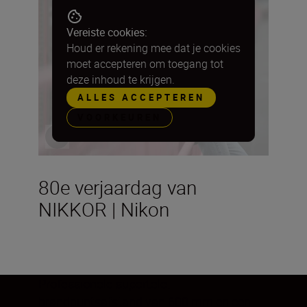
Vereiste cookies:
Houd er rekening mee dat je cookies
moet accepteren om toegang tot
deze inhoud te krijgen.
ALLES ACCEPTEREN
VOORKEUREN
80e verjaardag van
NIKKOR | Nikon
Professionele supertele:
brandpuntsafstand van 600 mm en een