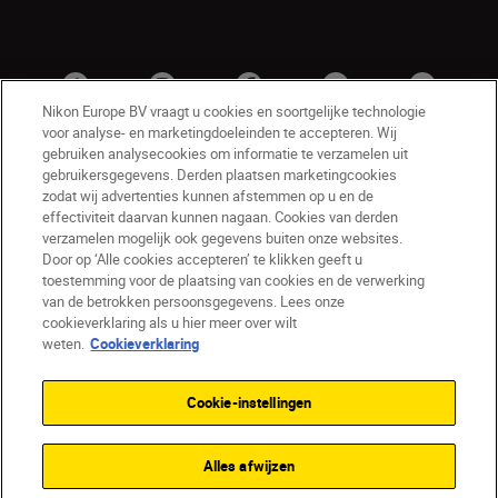
Nikon Europe BV vraagt u cookies en soortgelijke technologie
voor analyse- en marketingdoeleinden te accepteren. Wij
gebruiken analysecookies om informatie te verzamelen uit
gebruikersgegevens. Derden plaatsen marketingcookies
zodat wij advertenties kunnen afstemmen op u en de
effectiviteit daarvan kunnen nagaan. Cookies van derden
verzamelen mogelijk ook gegevens buiten onze websites.
Door op ‘Alle cookies accepteren’ te klikken geeft u
BE(nl)
Nikon Sites
toestemming voor de plaatsing van cookies en de verwerking
van de betrokken persoonsgegevens. Lees onze
Contact opnemen
Privacyverklaring
cookieverklaring als u hier meer over wilt
Gebruiksvoorwaarden
weten.
Cookieverklaring
Nikon Store - Algemene voorwaarden
Cookieverklaring
Toegankelijkheid
Cookie-instellingen
Cookie-instellingen
© 2026 Nikon
Alles afwijzen