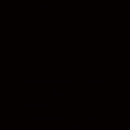
groot maximaal diafragma van f/4.
Robuust en licht:
fluorietelementen
brengen het gewicht van dit
superteleobjectief terug tot slechts 3810
gram (circa). Lichtgewicht, robuust en
betrouwbaar, de camerabody heeft een
professionele stof- en vochtbestendige
constructie.
Hoge optische prestaties:
twee
fluorietelementen, vier elementen van ED-
glas (extra lage dispersie) en Nikons Nano
Crystal Coat zorgen voor minimale
chromatische aberratie en
beeldschaduwen.
Vibratiereductie (VR):
met stand SPORT.
VR vermindert cameratrilling, waardoor je
opnamen kunt maken met sluitertijden die