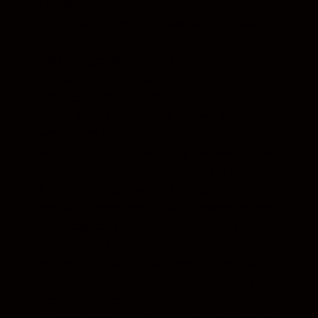
beeldkwaliteit. De coating is aangebracht
op het beschermende glas van het voorste
element van het objectief, waardoor je het
glas ook gemakkelijker kunt reinigen
zonder het oppervlak te beschadigen.
Kortste scherpstelafstand:
4,4 m
Statiefbevestigingsring:
nieuwe lagers
verbeteren de duurzaamheid en zorgen
voor een soepele overgang van horizontale
naar verticale standen. De vatting is dicht
bij de achterkant van het objectief
geplaatst voor comfortabel vervoer en om
de meegeleverde zonnekap uit één stuk te
kunnen omdraaien.
Meegeleverde bevestigingsring voor korte
eenpootstatief:
voor meer stabiliteit bij
gebruik van een eenpootstatief.