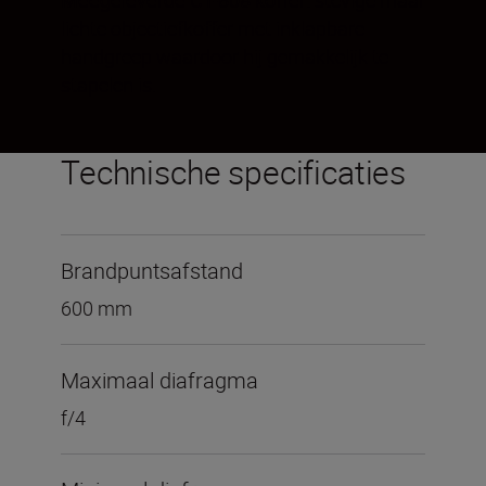
Meegeleverde CT-608 koffer:
stevige maar
lichte objectiefkoffer met inklapbare
handgreep waardoor hij gemakkelijk te
stapelen is.
Technische specificaties
Brandpuntsafstand
600 mm
Maximaal diafragma
f/4