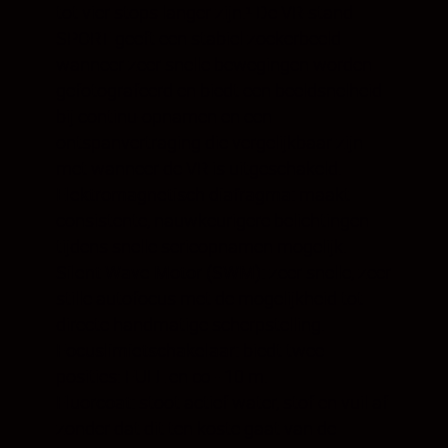
tot vier stops langer zijn.¹ De VR-stand
SPORT geeft een stabiel zoekerbeeld
wanneer zeer snelle bewegingen worden
gefotografeerd en biedt een beeldsnelheid
bij continu-opnamen en een
ontspanvertraging die vergelijkbaar zijn
met wanneer de VR is uitgeschakeld.
Elektromagnetisch diafragma:
maakt
consistente, nauwkeurigere belichtingen
tijdens snelle serieopnamen mogelijk.
Silent Wave Motor (SWM):
zeer snelle, zeer
stille autofocus met de mogelijkheid tot
directe handmatige scherpstelling.
Focuslimietschakelaar:
biedt twee
posities: FULL en ∞ - 10 m.
Fluorcoat:
stoot actief water, stof en vuil af
zonder dat dit ten koste gaat van de