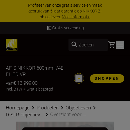
KORTING OP ACCESSOIRES | Bespaar 15% op
geselecteerde accessoires, maak je kit vandaag
nog compleet
Koop nu
Gratis verzending
Basket
Zoeken
AF-S NIKKOR 600mm f/4E
FL ED VR
SHOPPEN
van
€ 13.999,00
incl. BTW
+
Gratis bezorgd
Homepage
Producten
Objectieven
Overzicht voor ...
D-SLR-objectiev...