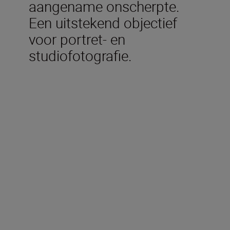
aangename onscherpte.
Een uitstekend objectief
voor portret- en
studiofotografie.
Technische specificaties
Brandpuntsafstand
85 mm
Maximaal diafragma