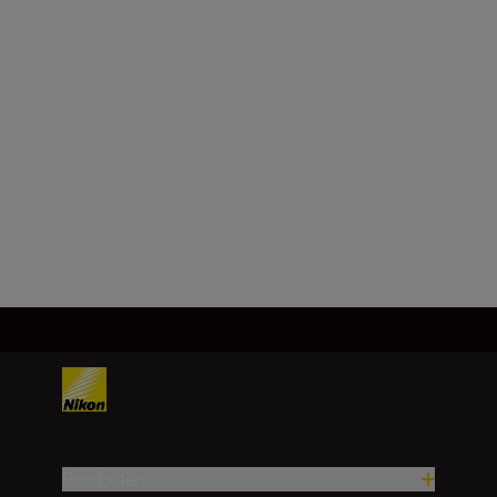
f/1.4
Minimaal diafragma
f/16
Meer laden
Producten