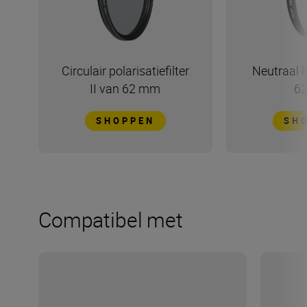
Circulair polarisatiefilter
Neutraal k
II van 62 mm
6
SHOPPEN
SH
Compatibel met