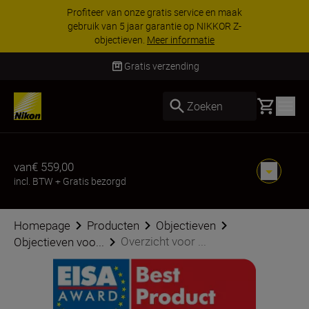
Profiteer van onze gratis service en maak
gebruik van 5 jaar garantie op NIKKOR Z-
objectieven.
Meer informatie
Gratis verzending
Basket
Zoeken
van
€ 559,00
incl. BTW
+
Gratis bezorgd
Homepage
Producten
Objectieven
Overzicht voor ...
Objectieven voo...