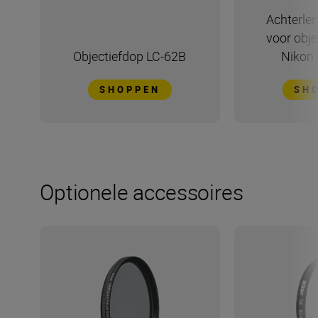
Achterle
voor obj
Objectiefdop LC-62B
Nikon 
SHOPPEN
SH
Optionele accessoires