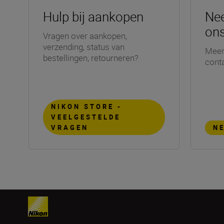
Hulp bij aankopen
Ne
on
Vragen over aankopen,
verzending, status van
Meer
bestellingen, retourneren?
cont
NIKON STORE -
VEELGESTELDE
VRAGEN
N