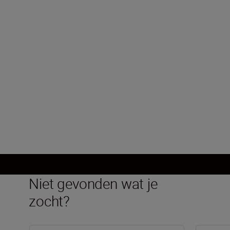
Maximaal diafragma
f/1.8
Minimaal diafragma
f/22
Meer laden
Niet gevonden wat je
zocht?