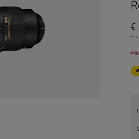
R
€
Eco
Ni