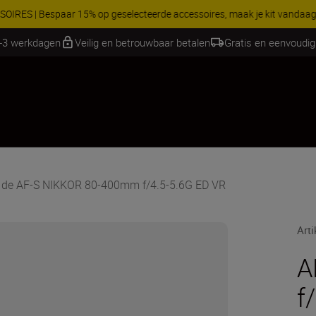
RES | Bespaar 15% op geselecteerde accessoires, maak je kit vandaag
2-3 werkdagen
Veilig en betrouwbaar betalen
Gratis en eenvoudig
 de AF-S NIKKOR 80-400mm f/4.5-5.6G ED VR
Art
A
f