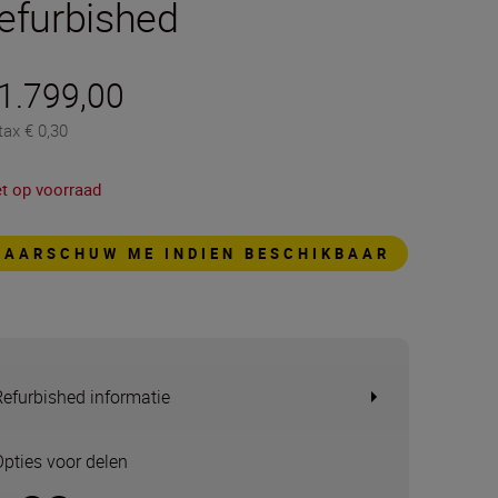
efurbished
 1.799,00
tax € 0,30
et op voorraad
WAARSCHUW ME INDIEN BESCHIKBAAR
Refurbished informatie
Opties voor delen