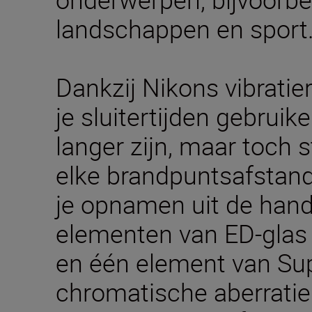
landschappen en sport
Dankzij Nikons vibrati
je sluitertijden gebruike
langer zijn, maar toch 
elke brandpuntsafstan
je opnamen uit de hand
elementen van ED-glas (
en één element van Sup
chromatische aberratie