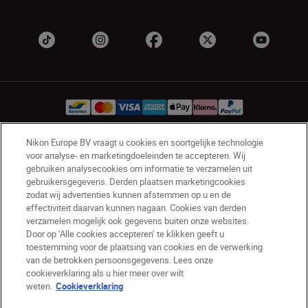
Nikon Europe BV vraagt u cookies en soortgelijke technologie
voor analyse- en marketingdoeleinden te accepteren. Wij
BE(nl)
Nikon Sites
gebruiken analysecookies om informatie te verzamelen uit
Contact opnemen
Privacyverklaring
gebruikersgegevens. Derden plaatsen marketingcookies
Gebruiksvoorwaarden
zodat wij advertenties kunnen afstemmen op u en de
Nikon Store - Algemene voorwaarden
effectiviteit daarvan kunnen nagaan. Cookies van derden
verzamelen mogelijk ook gegevens buiten onze websites.
Cookieverklaring
Toegankelijkheid
Door op ‘Alle cookies accepteren’ te klikken geeft u
Cookie-instellingen
toestemming voor de plaatsing van cookies en de verwerking
© 2026 Nikon
van de betrokken persoonsgegevens. Lees onze
cookieverklaring als u hier meer over wilt
weten.
Cookieverklaring