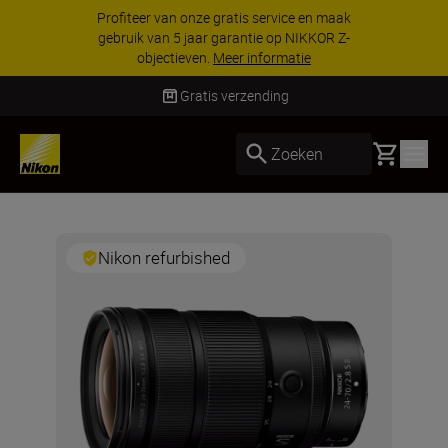
Profiteer van onze gratis service en maak
gebruik van 5 jaar garantie op NIKKOR Z-
objectieven.
Meer informatie
Gratis verzending
Basket
Zoeken
Nikon refurbished