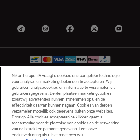
Nikon Europe BV vraagt u cookies en soortgelijke technologie
voor analyse- en marketingdoeleinden te accepteren. Wij
BE(nl)
Nikon Sites
gebruiken analysecookies om informatie te verzamelen uit
Contact opnemen
Privacyverklaring
gebruikersgegevens. Derden plaatsen marketingcookies
Gebruiksvoorwaarden
zodat wij advertenties kunnen afstemmen op u en de
Nikon Store - Algemene voorwaarden
effectiviteit daarvan kunnen nagaan. Cookies van derden
verzamelen mogelijk ook gegevens buiten onze websites.
Cookieverklaring
Toegankelijkheid
Door op ‘Alle cookies accepteren’ te klikken geeft u
Cookie-instellingen
toestemming voor de plaatsing van cookies en de verwerking
© 2026 Nikon
van de betrokken persoonsgegevens. Lees onze
cookieverklaring als u hier meer over wilt