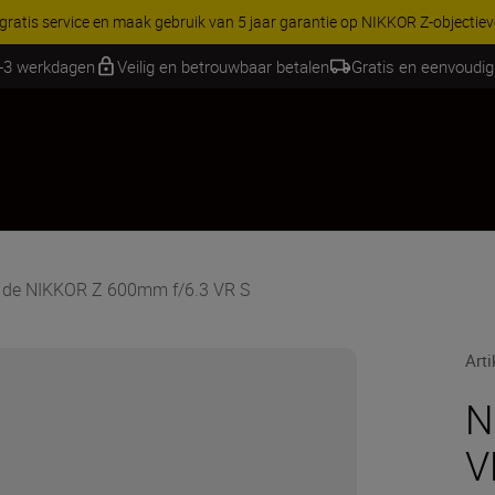
RES | Bespaar 15% op geselecteerde accessoires, maak je kit vandaag
2-3 werkdagen
Veilig en betrouwbaar betalen
Gratis en eenvoudig
 de NIKKOR Z 600mm f/6.3 VR S
Art
N
V