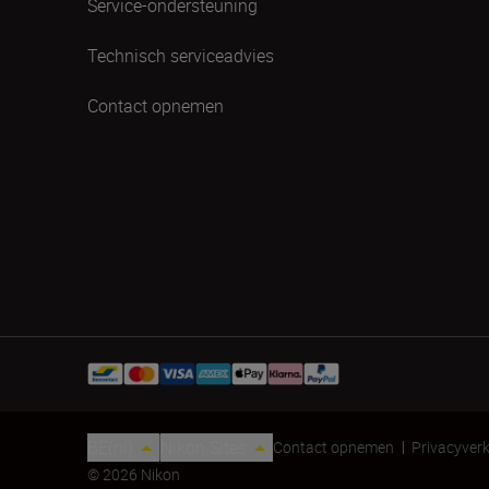
Service-ondersteuning
Technisch serviceadvies
Contact opnemen
BE(nl)
Nikon Sites
Contact opnemen
Privacyverk
© 2026 Nikon