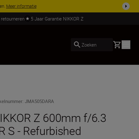
 nog compleet
Koop nu
 retourneren
5 Jaar Garantie NIKKOR Z
Basket
Zoeken
ikelnummer
:
JMA505DARA
IKKOR Z 600mm f/6.3
R S - Refurbished