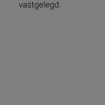
vastgelegd.
Technische specific
Type
Nikon Z-vatting