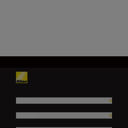
Brandpuntsafstand
18-140 mm
Meer laden
Producten
Inspiratie