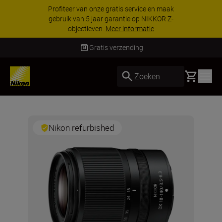
Profiteer van onze gratis service en maak
gebruik van 5 jaar garantie op NIKKOR Z-
objectieven.
Meer informatie
Gratis verzending
Basket
Zoeken
Nikon refurbished