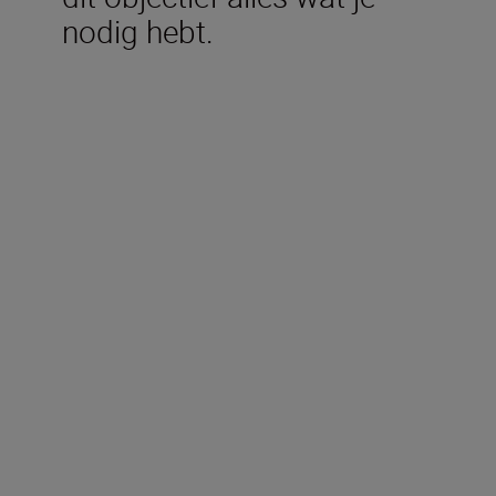
nodig hebt.
Technische specificaties
Type
Z-vatting van Nikon
Formaat
DX