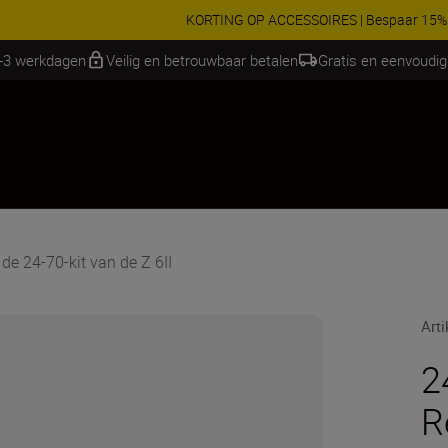
RES | Bespaar 15% op geselecteerde accessoires, maak je kit vandaag
2-3 werkdagen
Veilig en betrouwbaar betalen
Gratis en eenvoudig
de 24-70-kit van de Z 6II
Art
2
R