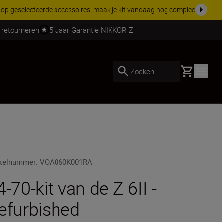
 nog compleet
Koop nu
 retourneren
5 Jaar Garantie NIKKOR Z
Basket
Zoeken
ikelnummer
:
VOA060K001RA
4-70-kit van de Z 6II -
efurbished