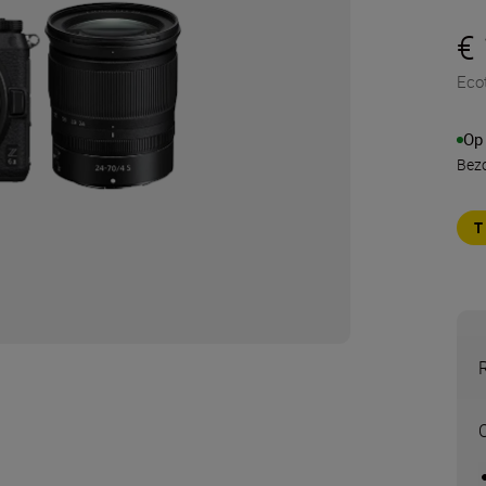
€
Eco
Op
Bezo