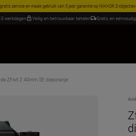
 gratis service en maak gebruik van 5 jaar garantie op NIKKOR Z-objectie
2-3 werkdagen
Veilig en betrouwbaar betalen
Gratis en eenvoudig
de Zf-kit Z 40mm SE dieporanje
Art
Z
d