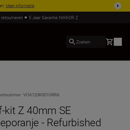
ven.
Meer informatie
 retourneren
5 Jaar Garantie NIKKOR Z
Basket
Zoeken
ikelnummer
:
VOA120K001ORRA
f-kit Z 40mm SE
ieporanje - Refurbished