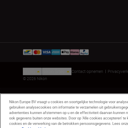
BE(nl)
Nikon Sites
Contact opnemen
Privacyverk
© 2026 Nikon
Nikon Europe BV vraagt u cookies en soortgelijke technologie voor analys
gebruiken analysecookies om informatie te verzamelen uit gebruikersgeg
advertenties kunnen afstemmen op u en de effectiviteit daarvan kunnen 
ook gegevens buiten onze websites. Door op ‘Alle cookies accepteren’ te 
Z fc Silver/zandbeige Refurbished - Refurbished
cookies en de verwerking van de betrokken persoonsgegevens. Lees onze c