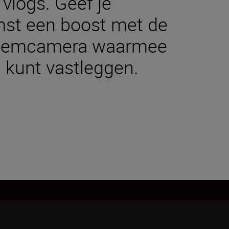
 vlogs. Geef je
omst een boost met de
steemcamera waarmee
 kunt vastleggen.