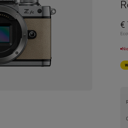
R
€
Eco
Ni