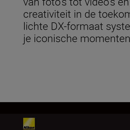
van foto's tot video's en
creativiteit in de toek
lichte DX-formaat sy
je iconische momenten