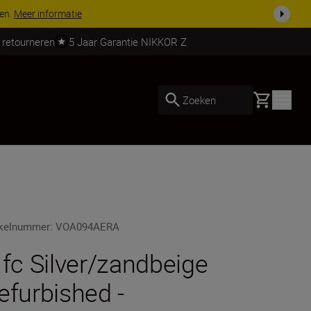
 nog compleet
Koop nu
 retourneren
5 Jaar Garantie NIKKOR Z
Basket
Zoeken
ikelnummer
:
VOA094AERA
 fc Silver/zandbeige
efurbished -