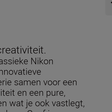
eativiteit.
lassieke Nikon
nnovatieve
erie samen voor een
teit en een pure,
en wat je ook vastlegt,