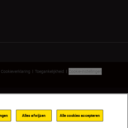
Cookieverklaring
Toegankelijkheid
Cookie-instellingen
SKIP
ingen
Alles afwijzen
Alle cookies accepteren
rraad
WAARSCHUW ME INDIEN BESCHIKBAAR