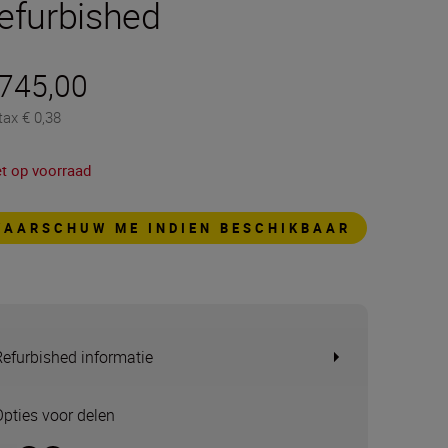
efurbished
 745,00
tax € 0,38
et op voorraad
WAARSCHUW ME INDIEN BESCHIKBAAR
Refurbished informatie
Opties voor delen