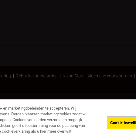
laring
Gebruiksvoorwaarden
Nikon Store - Algemene voorwaarden
e- en marketingdoeleinden te accepteren. Wij
evens. Derden plaatsen marketingcookies zodat wij
nagaan. Cookies van derden verzamelen mogelijk
Cookie-instell
klikken geeft u toestemming voor de plaatsing van
ookieverklaring als u hier meer over wilt
Niet op voo