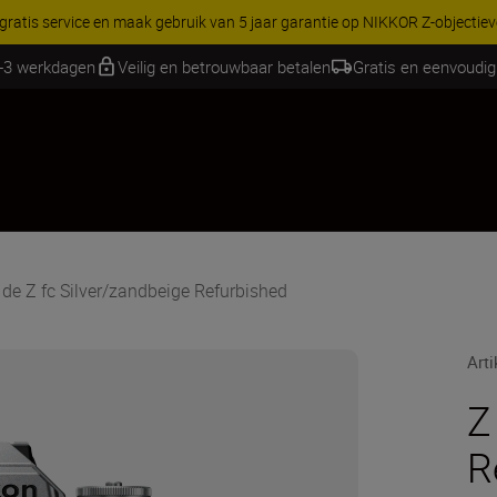
RES | Bespaar 15% op geselecteerde accessoires, maak je kit vandaag
2-3 werkdagen
Veilig en betrouwbaar betalen
Gratis en eenvoudig
de Z fc Silver/zandbeige Refurbished
Art
Z
R