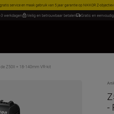
RES | Bespaar 15% op geselecteerde accessoires, maak je kit vandaag
2-3 werkdagen
Veilig en betrouwbaar betalen
Gratis en eenvoudig
de Z50II + 18-140mm VR-kit
Art
Z
-