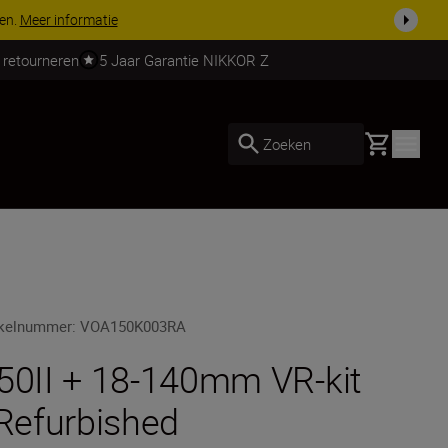
 nog compleet
Koop nu
 retourneren
5 Jaar Garantie NIKKOR Z
Basket
Zoeken
ikelnummer
:
VOA150K003RA
50II + 18-140mm VR-kit
 Refurbished