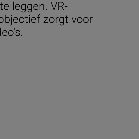
 te leggen. VR-
 objectief zorgt voor
deo's.
aties