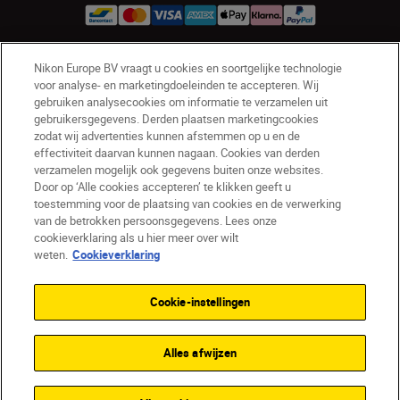
Nikon Europe BV vraagt u cookies en soortgelijke technologie
BE(nl)
Nikon Sites
voor analyse- en marketingdoeleinden te accepteren. Wij
gebruiken analysecookies om informatie te verzamelen uit
Contact opnemen
Privacyverklaring
gebruikersgegevens. Derden plaatsen marketingcookies
Gebruiksvoorwaarden
zodat wij advertenties kunnen afstemmen op u en de
Nikon Store - Algemene voorwaarden
effectiviteit daarvan kunnen nagaan. Cookies van derden
Cookieverklaring
Toegankelijkheid
verzamelen mogelijk ook gegevens buiten onze websites.
Door op ‘Alle cookies accepteren’ te klikken geeft u
Cookie-instellingen
toestemming voor de plaatsing van cookies en de verwerking
© 2026 Nikon
van de betrokken persoonsgegevens. Lees onze
cookieverklaring als u hier meer over wilt
weten.
Cookieverklaring
SKIP
Cookie-instellingen
Alles afwijzen