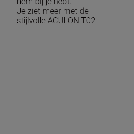
hem bij je hebt.
Je ziet meer met de
stijlvolle ACULON T02.
Technische specificaties
Vergroting (x)
8
Objectiefdiameter (mm)
21