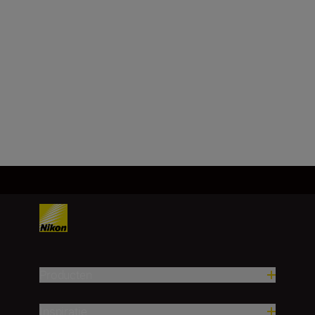
Beeldhoek (werkelijk/graden)
6.3
Meer laden
Producten
Inspiratie