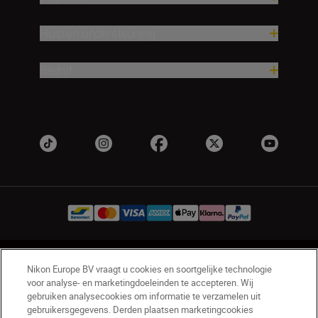
Hulp en ondersteuning
Bedrijf
BE(nl)
Nikon Sites
Nikon Europe BV vraagt u cookies en soortgelijke technologie
Contact opnemen
Privacyverklaring
voor analyse- en marketingdoeleinden te accepteren. Wij
gebruiken analysecookies om informatie te verzamelen uit
Gebruiksvoorwaarden
gebruikersgegevens. Derden plaatsen marketingcookies
Nikon Store - Algemene voorwaarden