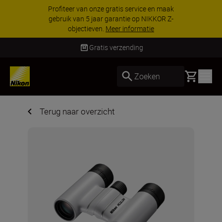
KORTING OP ACCESSOIRES | Bespaar 15% op
geselecteerde accessoires, maak je kit vandaag
nog compleet
Koop nu
Gratis verzending
Basket
Zoeken
Terug naar overzicht