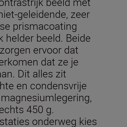
ontrastrijk beeld met
niet-geleidende, zeer
gse prismacoating
k helder beeld. Beide
orgen ervoor dat
verkomen dat ze je
n. Dit alles zit
chte en condensvrije
 magnesiumlegering,
echts 450 g.
staties onderweg kies