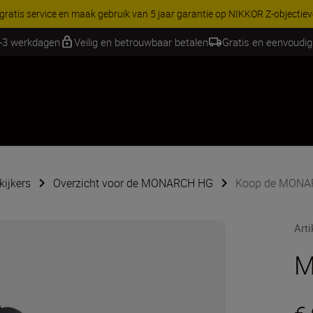
RES | Bespaar 15% op geselecteerde accessoires, maak je kit vandaag
2-3 werkdagen
Veilig en betrouwbaar betalen
Gratis en eenvoudig
kijkers
Overzicht voor de MONARCH HG
Koop de MONA
Art
M