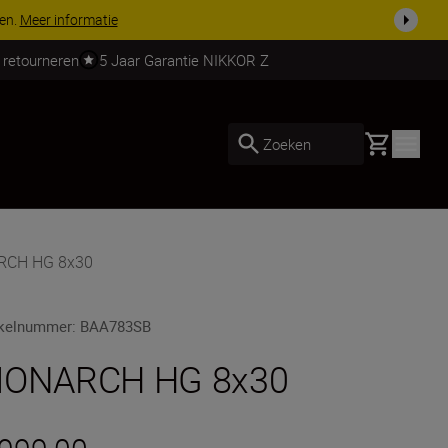
 nog compleet
Koop nu
 retourneren
5 Jaar Garantie NIKKOR Z
Basket
Zoeken
RCH HG 8x30
ikelnummer
:
BAA783SB
ONARCH HG 8x30