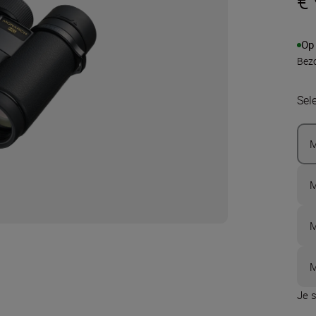
€
Op
Bezo
Sel
M
M
M
M
Je s