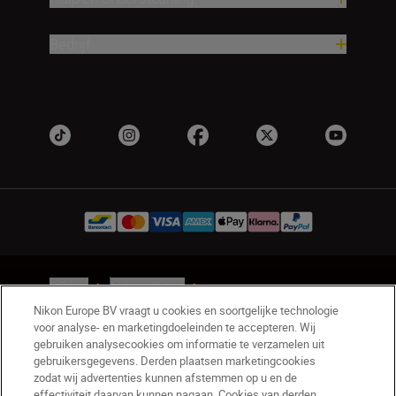
Bedrijf
BE(nl)
Nikon Sites
Contact opnemen
Privacyverklaring
Nikon Europe BV vraagt u cookies en soortgelijke technologie
voor analyse- en marketingdoeleinden te accepteren. Wij
Gebruiksvoorwaarden
gebruiken analysecookies om informatie te verzamelen uit
Nikon Store - Algemene voorwaarden
gebruikersgegevens. Derden plaatsen marketingcookies
Cookieverklaring
Toegankelijkheid
zodat wij advertenties kunnen afstemmen op u en de
Cookie-instellingen
effectiviteit daarvan kunnen nagaan. Cookies van derden