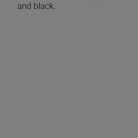
and black.
Technische specificaties
Vergroting (x)
8-24
Objectiefdiameter (mm)
25