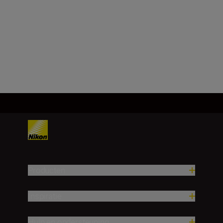
Beeldhoek (werkelijk/graden)
4.6
Meer laden
Producten
Inspiratie
Hulp en ondersteuning