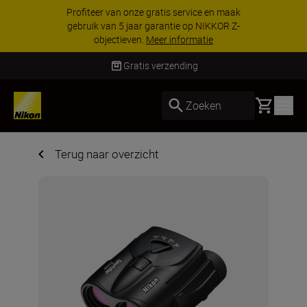
KORTING OP ACCESSOIRES | Bespaar 15% op
geselecteerde accessoires, maak je kit vandaag
nog compleet
Koop nu
Gratis verzending
Basket
Zoeken
Terug naar overzicht