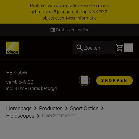
Profiteer van onze gratis service en maak
gebruik van 5 jaar garantie op NIKKOR Z-
objectieven.
Meer informatie
Gratis verzending
Basket
Zoeken
FEP-50W
SHOPPEN
van
€ 549,00
incl. BTW
+
Gratis bezorgd
Homepage
Producten
Sport Optics
Overzicht voor ...
Fieldscopes