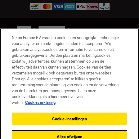
BE(nl)
Nikon Sites
Contact opnemen
Privacyverklaring
Nikon Europe BV vraagt u cookies en soortgelijke technologie
voor analyse- en marketingdoeleinden te accepteren. Wij
Gebruiksvoorwaarden
gebruiken analysecookies om informatie te verzamelen uit
Nikon Store - Algemene voorwaarden
gebruikersgegevens. Derden plaatsen marketingcookies
Cookieverklaring
Toegankelijkheid
zodat wij advertenties kunnen afstemmen op u en de
Cookie-instellingen
effectiviteit daarvan kunnen nagaan. Cookies van derden
verzamelen mogelijk ook gegevens buiten onze websites.
© 2026 Nikon
Door op ‘Alle cookies accepteren’ te klikken geeft u
toestemming voor de plaatsing van cookies en de verwerking
van de betrokken persoonsgegevens. Lees onze
cookieverklaring als u hier meer over wilt
SKIP
weten.
Cookieverklaring
Cookie-instellingen
Alles afwijzen