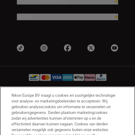
Hulp en ondersteuning
Bedrijf
Nikon Europe BV vraagt u cookies en soortgelijke technologie
BE(nl)
Nikon Sites
voor analyse- en marketingdoeleinden te accepteren. Wij
gebruiken analysecookies om informatie te verzamelen uit
Contact opnemen
Privacyverklaring
gebruikersgegevens. Derden plaatsen marketingcookies
Gebruiksvoorwaarden
zodat wij advertenties kunnen afstemmen op u en de
Nikon Store - Algemene voorwaarden
effectiviteit daarvan kunnen nagaan. Cookies van derden
Cookieverklaring
Toegankelijkheid
verzamelen mogelijk ook gegevens buiten onze websites.